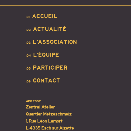
ACCUEIL
.01
ACTUALITÉ
.02
L’ASSOCIATION
.03
L’ÉQUIPE
.04
PARTICIPER
.05
CONTACT
.06
ADRESSE
Zentral Atelier
Quartier Metzeschmelz
1, Rue Léon Lamort
L-4335 Esch-sur-Alzette