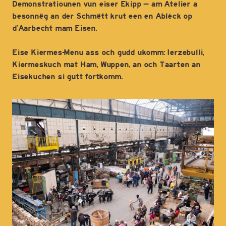
Demonstratiounen vun eiser Ekipp – am Atelier a
besonnëg an der Schmëtt krut een en Abléck op
d’Aarbecht mam Eisen.
Eise Kiermes-Menu ass och gudd ukomm: Ierzebulli,
Kiermeskuch mat Ham, Wuppen, an och Taarten an
Eisekuchen si gutt fortkomm.