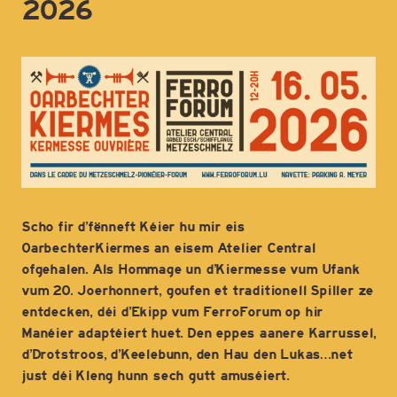
2026
Scho fir d’fënneft Kéier hu mir eis
OarbechterKiermes an eisem Atelier Central
ofgehalen. Als Hommage un d’Kiermesse vum Ufank
vum 20. Joerhonnert, goufen et traditionell Spiller ze
entdecken, déi d’Ekipp vum FerroForum op hir
Manéier adaptéiert huet. Den eppes aanere Karrussel,
d’Drotstroos, d’Keelebunn, den Hau den Lukas…net
just déi Kleng hunn sech gutt amuséiert.