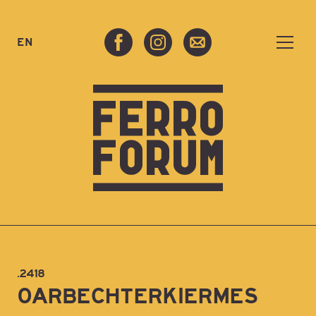
EN
.2418
OARBECHTERKIERMES