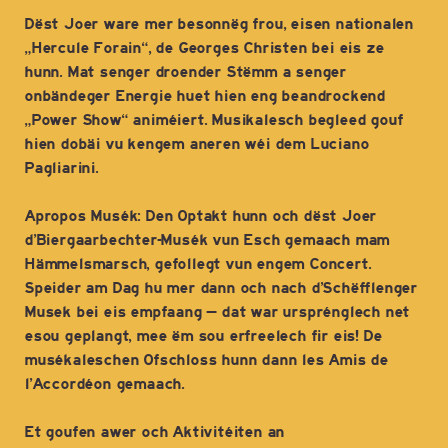
Dëst Joer ware mer besonnëg frou, eisen nationalen
„Hercule Forain“, de Georges Christen bei eis ze
hunn. Mat senger droender Stëmm a senger
onbändeger Energie huet hien eng beandrockend
„Power Show“ animéiert. Musikalesch begleed gouf
hien dobäi vu kengem aneren wéi dem Luciano
Pagliarini.
Apropos Musék: Den Optakt hunn och dëst Joer
d’Biergaarbechter-Musék vun Esch gemaach mam
Hämmelsmarsch, gefollegt vun engem Concert.
Speider am Dag hu mer dann och nach d’Schëfflenger
Musek bei eis empfaang – dat war ursprénglech net
esou geplangt, mee ëm sou erfreelech fir eis! De
musékaleschen Ofschloss hunn dann les Amis de
l’Accordéon gemaach.
Et goufen awer och Aktivitéiten an