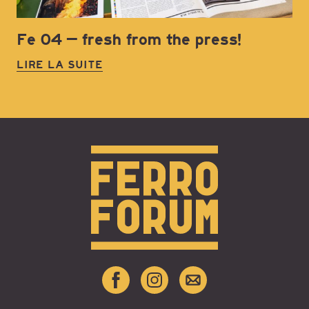
Fe 04 – fresh from the press!
LIRE LA SUITE