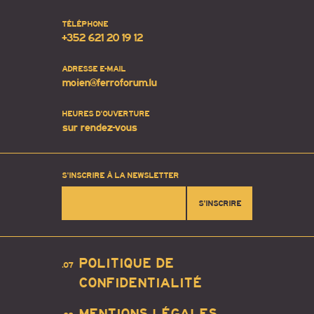
TÉLÉPHONE
+352 621 20 19 12
ADRESSE E-MAIL
moien@ferroforum.lu
HEURES D'OUVERTURE
sur rendez-vous
S'INSCRIRE À LA NEWSLETTER
S'INSCRIRE
POLITIQUE DE
.07
CONFIDENTIALITÉ
MENTIONS LÉGALES