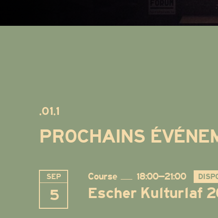
.01.1
PROCHAINS ÉVÉNE
Course
18:00–21:00
SEP
DISP
Escher Kulturlaf 
5