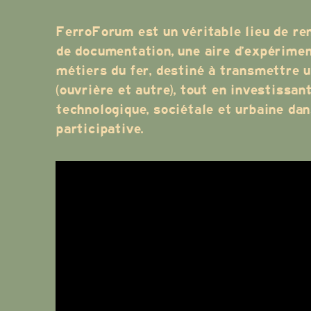
FerroForum est un véritable lieu de ren
de documentation, une aire d’expérimen
métiers du fer, destiné à transmettre 
(ouvrière et autre), tout en investissan
technologique, sociétale et urbaine da
participative.