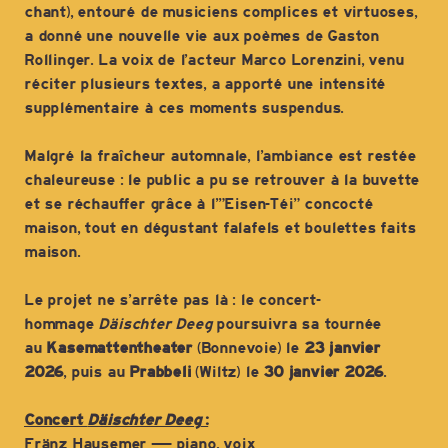
chant), entouré de musiciens complices et virtuoses,
a donné une nouvelle vie aux poèmes de Gaston
Rollinger. La voix de l’acteur Marco Lorenzini, venu
réciter plusieurs textes, a apporté une intensité
supplémentaire à ces moments suspendus.
Malgré la fraîcheur automnale, l’ambiance est restée
chaleureuse : le public a pu se retrouver à la buvette
et se réchauffer grâce à l’”Eisen-Téi” concocté
maison, tout en dégustant falafels et boulettes faits
maison.
Le projet ne s’arrête pas là : le concert-
hommage
Däischter Deeg
poursuivra sa tournée
au
Kasemattentheater
(Bonnevoie) le
23 janvier
2026
, puis au
Prabbeli
(Wiltz) le
30 janvier 2026
.
Concert
Däischter Deeg
:
Fränz Hausemer — piano, voix