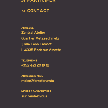
PARTICIPER
.05
CONTACT
.06
ADRESSE
Zentral Atelier
Quartier Metzeschmelz
1, Rue Léon Lamort
L-4335 Esch-sur-Alzette
TÉLÉPHONE
+352 621 20 19 12
ADRESSE E-MAIL
moien@ferroforum.lu
HEURES D'OUVERTURE
sur rendez-vous