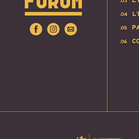
L
.03
L
.04
P
.05
C
.06