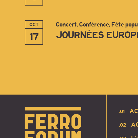
Concert, Conférence, Fête popu
OCT
JOURNÉES EUROPÉ
17
AC
.01
A
.02