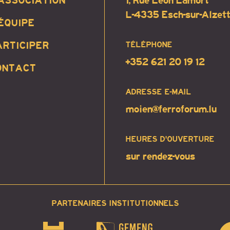
’ASSOCIATION
1, Rue Léon Lamort
L-4335 Esch-sur-Alzet
’ÉQUIPE
ARTICIPER
TÉLÉPHONE
+352 621 20 19 12
ONTACT
ADRESSE E-MAIL
moien@ferroforum.lu
HEURES D'OUVERTURE
sur rendez-vous
PARTENAIRES INSTITUTIONNELS