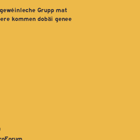
ergewéinleche Grupp mat
mbere kommen dobäi genee
U
roForum