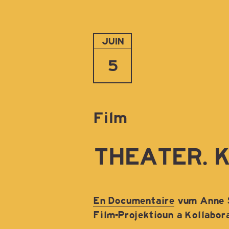
JUIN
5
Film
THEATER. 
En Documentaire
vum Anne Sc
Film-Projektioun a Kollabora