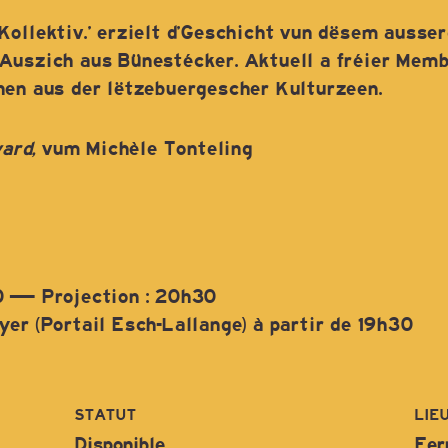
Kollektiv.’ erzielt d’Geschicht vun dësem auss
 Auszich aus Bünestécker. Aktuell a fréier Me
nen aus der lëtzebuergescher Kulturzeen.
ard,
vum Michèle Tonteling
0 — Projection : 20h30
er (Portail Esch-Lallange) à partir de 19h30
STATUT
LIE
Disponible
Fer