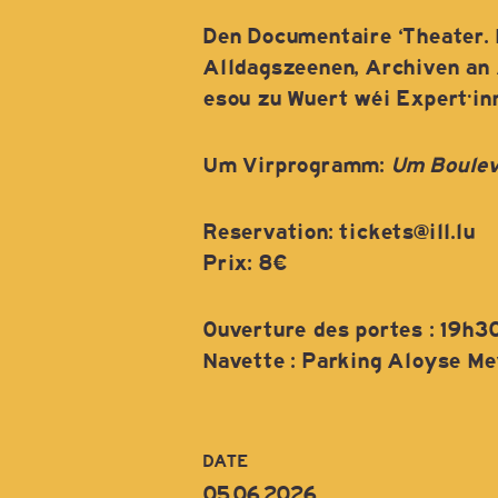
Den Documentaire ‘Theater. 
Alldagszeenen, Archiven an
esou zu Wuert wéi Expert·in
Um Virprogramm:
Um Boulev
Reservation: tickets@ill.lu
Prix: 8€
Ouverture des portes : 19h3
Navette : Parking Aloyse Mey
DATE
05.06.2026