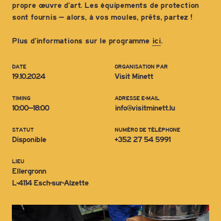
propre œuvre d’art. Les équipements de protection
sont fournis – alors, à vos moules, prêts, partez !
Plus d’informations sur le programme
ici
.
DATE
ORGANISATION PAR
19.10.2024
Visit Minett
TIMING
ADRESSE E-MAIL
10:00–18:00
info@visitminett.lu
STATUT
NUMÉRO DE TÉLÉPHONE
Disponible
+352 27 54 5991
LIEU
Ellergronn
L-4114 Esch-sur-Alzette