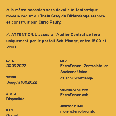
A la même occasion sera dévoilé le fantastique
modèle réduit du
Train Grey
de Differdange
élaboré
et construit par
Carlo Pauly
.
⚠️ ATTENTION: L’accès à l’Atelier Central se fera
uniquement par le portail Schifflange, entre 18:00 et
21:00.
DATE
LIEU
30.09.2022
FerroForum - Zentralatelier
Ancienne Usine
TIMING
d'Esch/Schifflange
Jusqu'à 18.11.2022
ORGANISATION PAR
STATUT
FerroForum asbl
Disponible
ADRESSE E-MAIL
PRIX
moien@ferroforum.lu
Gratuit