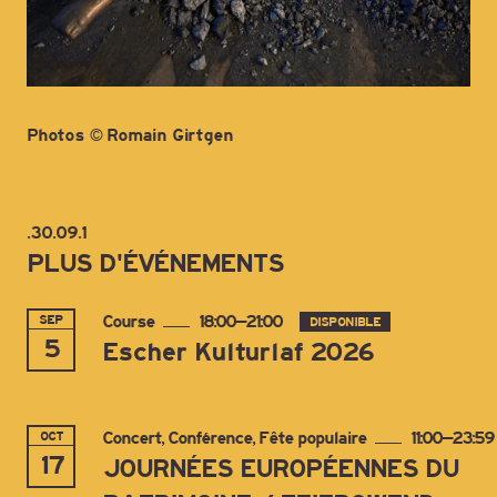
Photos © Romain Girtgen
.30.09.1
PLUS D'ÉVÉNEMENTS
SEP
Course
18:00–21:00
DISPONIBLE
5
Escher Kulturlaf 2026
OCT
Concert, Conférence, Fête populaire
11:00–23:59
17
JOURNÉES EUROPÉENNES DU