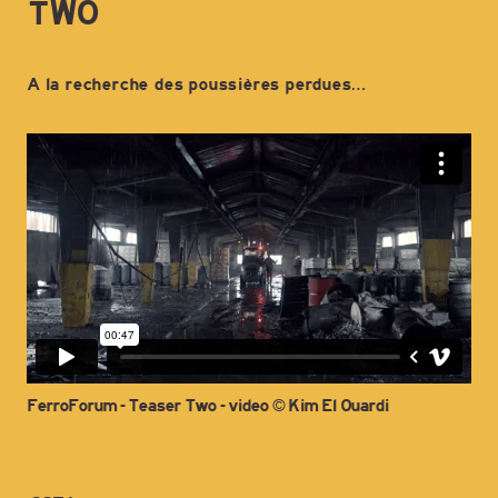
TWO
A la recherche des poussières perdues…
FerroForum - Teaser Two - video ©️ Kim El Ouardi