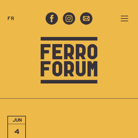
FR
JUN
4