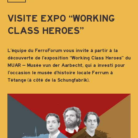
VISITE EXPO “WORKING
CLASS HEROES”
L’équipe du FerroForum vous invite à partir à la
découverte de l’exposition “Working Class Heroes” du
MUAR – Musée vun der Aarbecht, qui a investi pour
l’occasion le musée d’histoire locale Ferrum à
Tétange (à côté de la Schungfabrik).