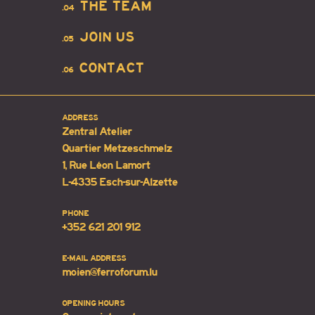
THE TEAM
.04
JOIN US
.05
CONTACT
.06
ADDRESS
Zentral Atelier
Quartier Metzeschmelz
1, Rue Léon Lamort
L-4335 Esch-sur-Alzette
PHONE
+352 621 201 912
E-MAIL ADDRESS
moien@ferroforum.lu
OPENING HOURS